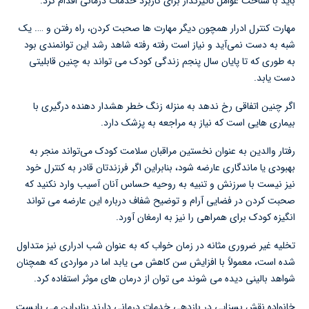
باید با شناخت عوامل تاثیرگذار برای کاربرد خدمات درمانی اقدام کرد.
مهارت کنترل ادرار همچون دیگر مهارت ها صحبت کردن، راه رفتن و …. یک
شبه به دست نمی‌آید و نیاز است رفته رفته شاهد رشد این توانمندی بود
به طوری که تا پایان سال پنجم زندگی کودک می تواند به چنین قابلیتی
دست یابد.
اگر چنین اتفاقی رخ ندهد به منزله زنگ خطر هشدار دهنده درگیری با
بیماری هایی است که نیاز به مراجعه به پزشک دارد.
رفتار والدین به عنوان نخستین مراقبان سلامت کودک می‌تواند منجر به
بهبودی یا ماندگاری عارضه شود، بنابراین اگر فرزندتان قادر به کنترل خود
نیز نیست با سرزنش و تنبیه به روحیه حساس آنان آسیب وارد نکنید که
صحبت کردن در فضایی آرام و توضیح شفاف درباره این عارضه می تواند
انگیزه کودک برای همراهی را نیز به ارمغان آورد.
تخلیه غیر ضروری مثانه در زمان خواب که به عنوان شب ادراری نیز متداول
شده است، معمولاً با افزایش سن کاهش می یابد اما در مواردی که همچنان
شواهد بالینی دیده می شوند می توان از درمان های موثر استفاده کرد.
خانواده نقش بسزایی در بازدهی خدمات درمانی دارند بنابراین می بایست