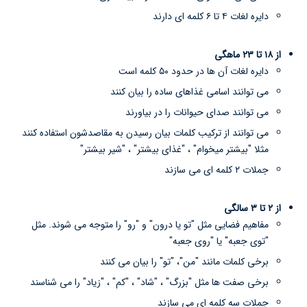
دایره لغات ۴ تا ۶ کلمه ای دارند
از ۱۸ تا ۲۳ ماهگی
دایره لغات آن ها در حدود ۵۰ کلمه است
می توانند اسامی غذاهای ساده را بیان کنند
می توانند صدای حیوانات را در بیاورند
می توانند از ترکیب کلمات بیان رسیدن به مقاصدشون استفاده کنند
مثلا "بیشتر میخوام" ، "غذای بیشتر" ، "شیر بیشتر"
جملات ۲ کلمه ای می سازند
از ۲ تا ۳ سالگی
مفاهیم فضایی مثل "تو یا درون" و "رو" را متوجه می شوند. مثل
"توی جعبه" یا "روی جعبه"
برخی کلمات مانند "من"، "تو" را بیان می کنند
برخی صفت ها مثل "بزرگ" ، "شاد" ، "کم" ، "زیاد" را می شناسند
جملات سه کلمه ای می سازند