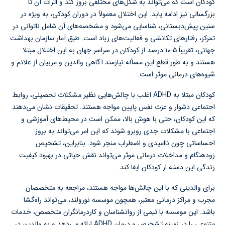
کودکان است که می‌تواند به شکل‌های مختلفی بروز کند و اثرات آن تا
بزرگسالی نیز ادامه یابد. این اختلال معمولاً در دوران کودکی، به ویژه در
سنین پیش‌دبستانی، شناسایی می‌شود و مشخصه‌های آن شامل ناتوانی در
تمرکز، رفتارهای تکانشی و فعالیت‌های زیاد است. طبق آمار سازمان بهداشت
جهانی، تقریباً ۵-۱۰ درصد از کودکان در سراسر جهان به این اختلال مبتلا
هستند و به طور قطع این مسأله نیازمند آگاهی والدین و مربیان از علائم و
شیوه‌های درمانی موثر است.
کودکان مبتلا به ADHD اغلب با چالش‌هایی نظیر مشکلات تحصیلی، روابط
اجتماعی دشوار و عزت نفس پایین مواجه هستند. تحقیقات نشان می‌دهند
که این کودکان، حتی با هوش بالا، ممکن است در محیط‌های آموزشی و
اجتماعی با مشکلات جدی روبرو شوند که این امر می‌تواند به بروز
احساساتی چون ناامیدی و اضطراب منجر شود. بنابراین، تشخیص
زودهنگام و مداخلات درمانی موثر می‌تواند نقش حیاتی در بهبود کیفیت
زندگی این دسته از کودکان ایفا کند.
برای والدینی که با این چالش‌ها مواجه هستند، مراجعه به متخصصان
مجرب و مراکز درمانی معتبر، همچون موسسه نورولند، می‌تواند راه‌گشا
باشد. این موسسه با تیمی از روانشناسان و کاردرمانگران متخصص، خدمات
متنوعی را در زمینه تشخیص و درمان ADHD ارائه می‌دهد و به والدین در